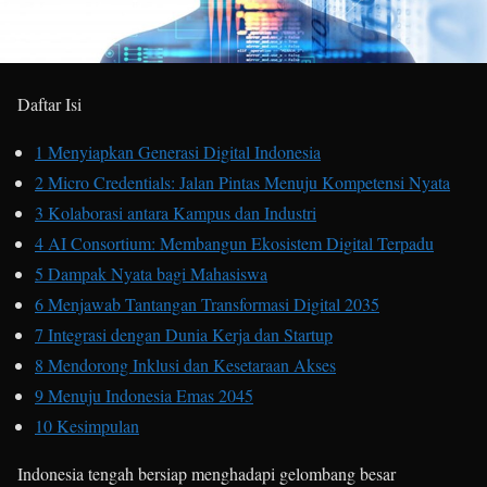
Daftar Isi
1
Menyiapkan Generasi Digital Indonesia
2
Micro Credentials: Jalan Pintas Menuju Kompetensi Nyata
3
Kolaborasi antara Kampus dan Industri
4
AI Consortium: Membangun Ekosistem Digital Terpadu
5
Dampak Nyata bagi Mahasiswa
6
Menjawab Tantangan Transformasi Digital 2035
7
Integrasi dengan Dunia Kerja dan Startup
8
Mendorong Inklusi dan Kesetaraan Akses
9
Menuju Indonesia Emas 2045
10
Kesimpulan
Indonesia tengah bersiap menghadapi gelombang besar