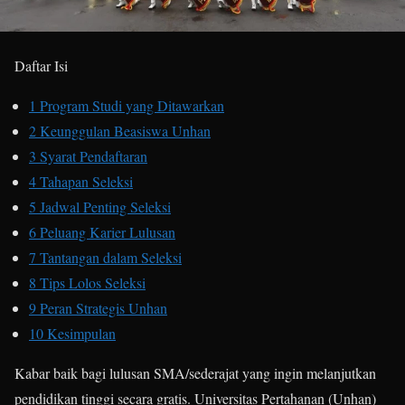
Daftar Isi
1
Program Studi yang Ditawarkan
2
Keunggulan Beasiswa Unhan
3
Syarat Pendaftaran
4
Tahapan Seleksi
5
Jadwal Penting Seleksi
6
Peluang Karier Lulusan
7
Tantangan dalam Seleksi
8
Tips Lolos Seleksi
9
Peran Strategis Unhan
10
Kesimpulan
Kabar baik bagi lulusan SMA/sederajat yang ingin melanjutkan
pendidikan tinggi secara gratis. Universitas Pertahanan (Unhan)