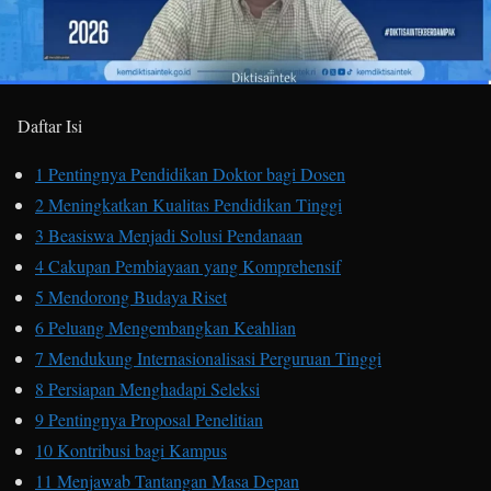
Daftar Isi
1
Pentingnya Pendidikan Doktor bagi Dosen
2
Meningkatkan Kualitas Pendidikan Tinggi
3
Beasiswa Menjadi Solusi Pendanaan
4
Cakupan Pembiayaan yang Komprehensif
5
Mendorong Budaya Riset
6
Peluang Mengembangkan Keahlian
7
Mendukung Internasionalisasi Perguruan Tinggi
8
Persiapan Menghadapi Seleksi
9
Pentingnya Proposal Penelitian
10
Kontribusi bagi Kampus
11
Menjawab Tantangan Masa Depan