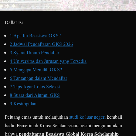
Daftar Isi
1
Apa Itu Beasiswa GKS?
2
Jadwal Pendaftaran GKS 2026
3
Syarat Umum Pendaftar
4
Universitas dan Jurusan yang Tersedia
5
Mengapa Memilih GKS?
6
Tantangan dalam Mendaftar
7
Tips Agar Lolos Seleksi
8
Suara dari Alumni GKS
9
Kesimpulan
Peluang emas untuk melanjutkan
studi ke luar negeri
kembali
hadir. Pemerintah Korea Selatan secara resmi mengumumkan
pendaftaran Beasiswa Global Korea Scholarship
bahwa