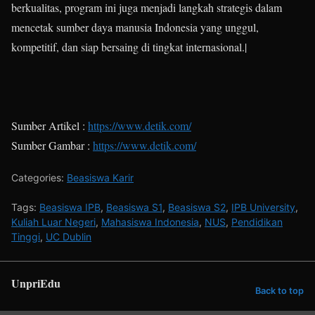
berkualitas, program ini juga menjadi langkah strategis dalam
mencetak sumber daya manusia Indonesia yang unggul,
kompetitif, dan siap bersaing di tingkat internasional.|
Sumber Artikel :
https://www.detik.com/
Sumber Gambar :
https://www.detik.com/
Categories:
Beasiswa Karir
Tags:
Beasiswa IPB
,
Beasiswa S1
,
Beasiswa S2
,
IPB University
,
Kuliah Luar Negeri
,
Mahasiswa Indonesia
,
NUS
,
Pendidikan
Tinggi
,
UC Dublin
UnpriEdu
Back to top