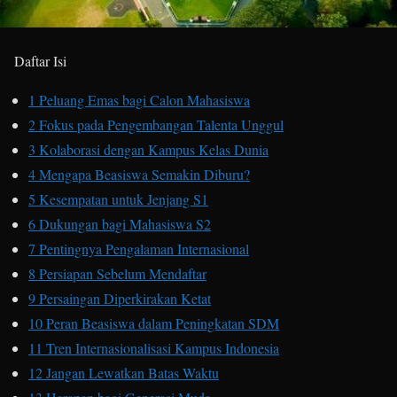
Daftar Isi
1
Peluang Emas bagi Calon Mahasiswa
2
Fokus pada Pengembangan Talenta Unggul
3
Kolaborasi dengan Kampus Kelas Dunia
4
Mengapa Beasiswa Semakin Diburu?
5
Kesempatan untuk Jenjang S1
6
Dukungan bagi Mahasiswa S2
7
Pentingnya Pengalaman Internasional
8
Persiapan Sebelum Mendaftar
9
Persaingan Diperkirakan Ketat
10
Peran Beasiswa dalam Peningkatan SDM
11
Tren Internasionalisasi Kampus Indonesia
12
Jangan Lewatkan Batas Waktu