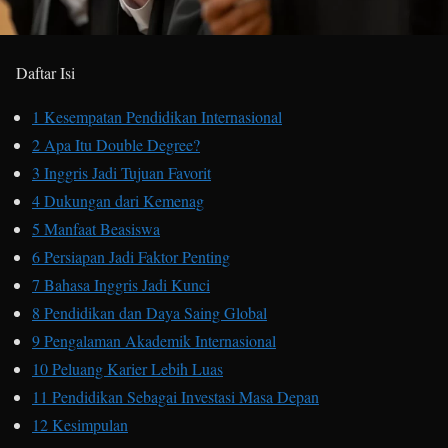
Daftar Isi
1
Kesempatan Pendidikan Internasional
2
Apa Itu Double Degree?
3
Inggris Jadi Tujuan Favorit
4
Dukungan dari Kemenag
5
Manfaat Beasiswa
6
Persiapan Jadi Faktor Penting
7
Bahasa Inggris Jadi Kunci
8
Pendidikan dan Daya Saing Global
9
Pengalaman Akademik Internasional
10
Peluang Karier Lebih Luas
11
Pendidikan Sebagai Investasi Masa Depan
12
Kesimpulan