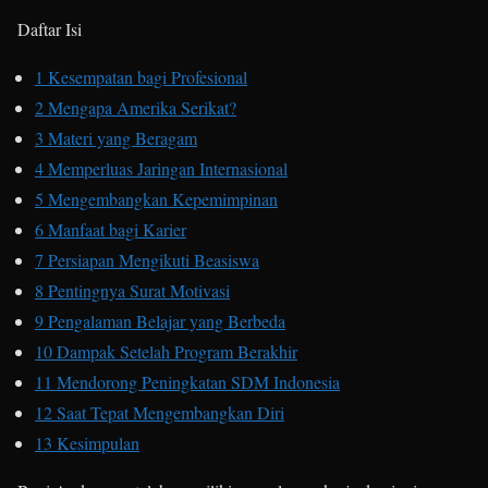
Daftar Isi
1
Kesempatan bagi Profesional
2
Mengapa Amerika Serikat?
3
Materi yang Beragam
4
Memperluas Jaringan Internasional
5
Mengembangkan Kepemimpinan
6
Manfaat bagi Karier
7
Persiapan Mengikuti Beasiswa
8
Pentingnya Surat Motivasi
9
Pengalaman Belajar yang Berbeda
10
Dampak Setelah Program Berakhir
11
Mendorong Peningkatan SDM Indonesia
12
Saat Tepat Mengembangkan Diri
13
Kesimpulan