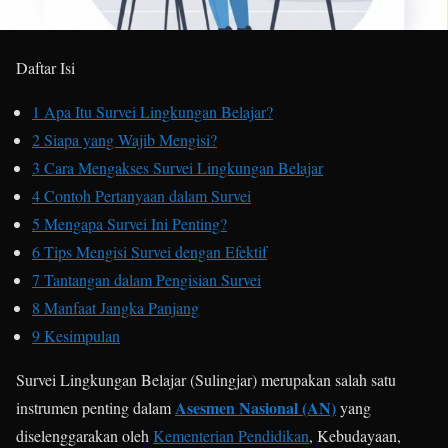
Daftar Isi
1
Apa Itu Survei Lingkungan Belajar?
2
Siapa yang Wajib Mengisi?
3
Cara Mengakses Survei Lingkungan Belajar
4
Contoh Pertanyaan dalam Survei
5
Mengapa Survei Ini Penting?
6
Tips Mengisi Survei dengan Efektif
7
Tantangan dalam Pengisian Survei
8
Manfaat Jangka Panjang
9
Kesimpulan
Survei Lingkungan Belajar (Sulingjar) merupakan salah satu
Asesmen Nasional (AN)
instrumen penting dalam
yang
diselenggarakan oleh
Kementerian Pendidikan
, Kebudayaan,