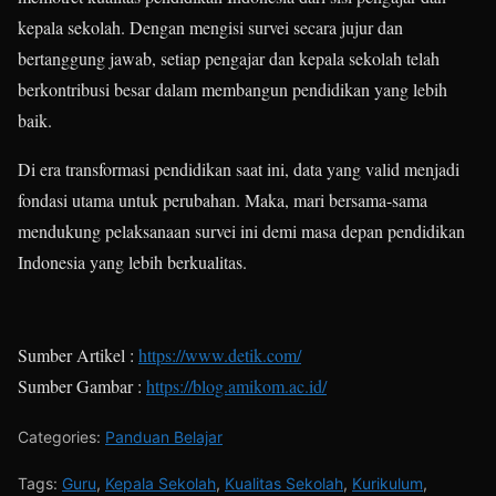
kepala sekolah. Dengan mengisi survei secara jujur dan
bertanggung jawab, setiap pengajar dan kepala sekolah telah
berkontribusi besar dalam membangun pendidikan yang lebih
baik.
Di era transformasi pendidikan saat ini, data yang valid menjadi
fondasi utama untuk perubahan. Maka, mari bersama-sama
mendukung pelaksanaan survei ini demi masa depan pendidikan
Indonesia yang lebih berkualitas.
Sumber Artikel :
https://www.detik.com/
Sumber Gambar :
https://blog.amikom.ac.id/
Categories:
Panduan Belajar
Tags:
Guru
,
Kepala Sekolah
,
Kualitas Sekolah
,
Kurikulum
,