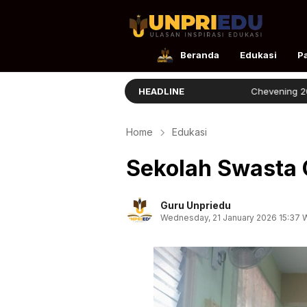
UnpriEdu
Ulasan Inspirasi Edukasi
Beranda
Edukasi
P
Ellita Lulus dengan Prestasi
HEADLINE
Chevening 2026 Resmi D
Home
Edukasi
Sekolah Swasta G
Guru Unpriedu
Wednesday, 21 January 2026 15:37 