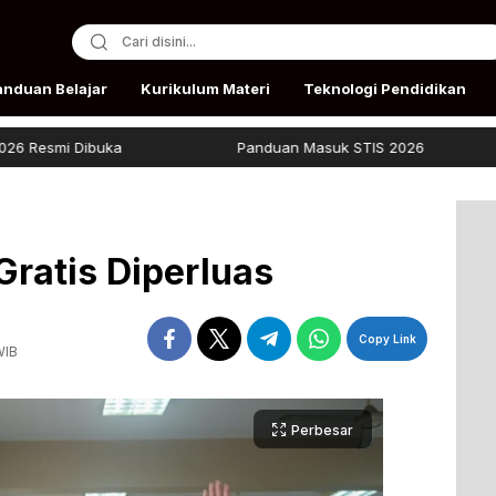
anduan Belajar
Kurikulum Materi
Teknologi Pendidikan
ibuka
Panduan Masuk STIS 2026
Beasis
ratis Diperluas
Copy Link
WIB
Perbesar