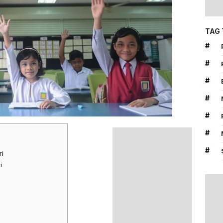
TAG
#
#
#
#
#
#
#
i
i