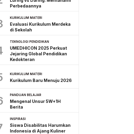
Luring vs Daring: Memahami
Perbedaannya
KURIKULUM MATERI
3
Evaluasi Kurikulum Merdeka
di Sekolah
TEKNOLOGI PENDIDIKAN
4
UMEDHICON 2025 Perkuat
Jejaring Global Pendidikan
Kedokteran
5
KURIKULUM MATERI
Kurikulum Baru Menuju 2026
PANDUAN BELAJAR
6
Mengenal Unsur 5W+1H
Berita
INSPIRASI
7
Siswa Disabilitas Harumkan
Indonesia di Ajang Kuliner