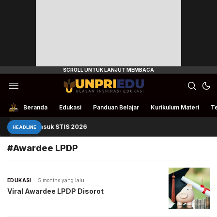
Ulasan Inspirasi Edukasi
UnpriEdu
Beranda
Edukasi
Panduan Belajar
Kurikulum Materi
Te
Panduan Masuk STIS 2026
HEADLINE
#Awardee LPDP
EDUKASI
5 months yang lalu
Viral Awardee LPDP Disorot