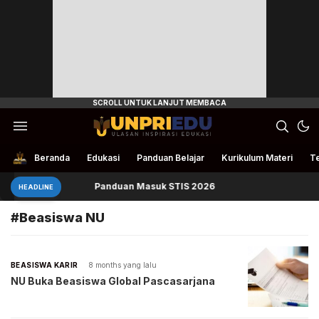
Ulasan Inspirasi Edukasi
UnpriEdu
Beranda
Edukasi
Panduan Belajar
Kurikulum Materi
Te
buka
Panduan Masuk STIS 2026
HEADLINE
#Beasiswa NU
BEASISWA KARIR
8 months yang lalu
NU Buka Beasiswa Global Pascasarjana