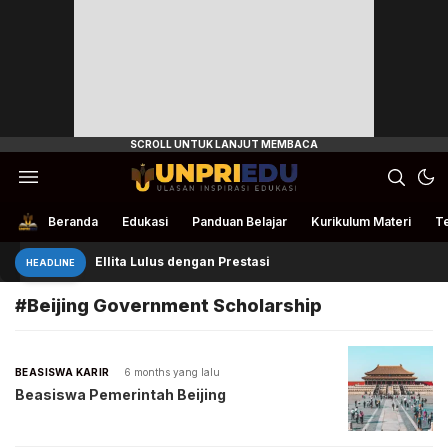
Ulasan Inspirasi Edukasi
UnpriEdu
Beranda
Edukasi
Panduan Belajar
Kurikulum Materi
Te
Ellita Lulus dengan Prestasi
HEADLINE
#Beijing Government Scholarship
BEASISWA KARIR
6 months yang lalu
Beasiswa Pemerintah Beijing