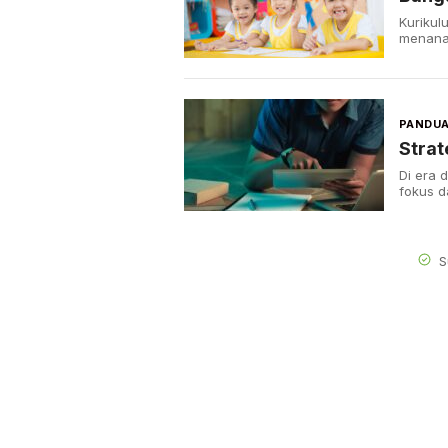
Kurikul
menana
PANDUA
Strat
Di era 
fokus d
S