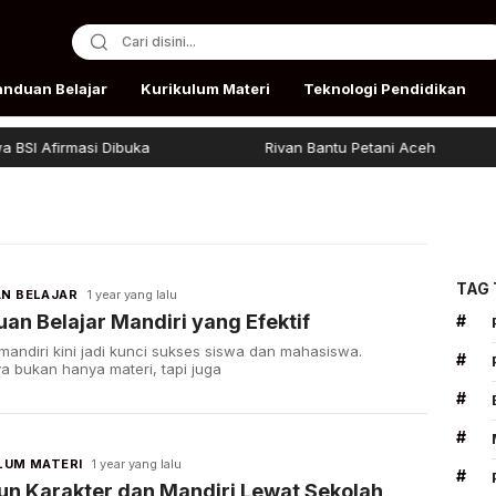
anduan Belajar
Kurikulum Materi
Teknologi Pendidikan
I Afirmasi Dibuka
Rivan Bantu Petani Aceh
TAG
N BELAJAR
1 year yang lalu
an Belajar Mandiri yang Efektif
#
 mandiri kini jadi kunci sukses siswa dan mahasiswa.
#
a bukan hanya materi, tapi juga
#
#
LUM MATERI
1 year yang lalu
#
n Karakter dan Mandiri Lewat Sekolah