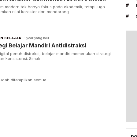
#
um modern tak hanya fokus pada akademik, tetapi juga
mkan nilai karakter dan mendorong
#
N BELAJAR
1 year yang lalu
egi Belajar Mandiri Antidistraksi
digital penuh distraksi, belajar mandiri memerlukan strategi
an konsistensi. Simak
udah ditampilkan semua
PO