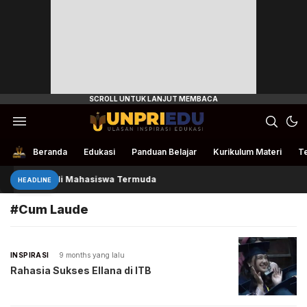
Ulasan Inspirasi Edukasi
UnpriEdu
Beranda
Edukasi
Panduan Belajar
Kurikulum Materi
Te
eenzha Jadi Mahasiswa Termuda
HEADLINE
#Cum Laude
INSPIRASI
9 months yang lalu
Rahasia Sukses Ellana di ITB