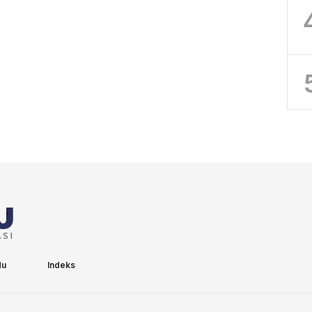
du
Indeks