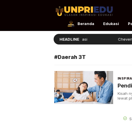
UnpriEdu
Ulasan Inspirasi Edukasi
Beranda
Edukasi
P
Ellita Lulus dengan Prestasi
HEADLINE
Chevening 
#Daerah 3T
INSPIRA
Pendi
Kisah n
lewat p
S