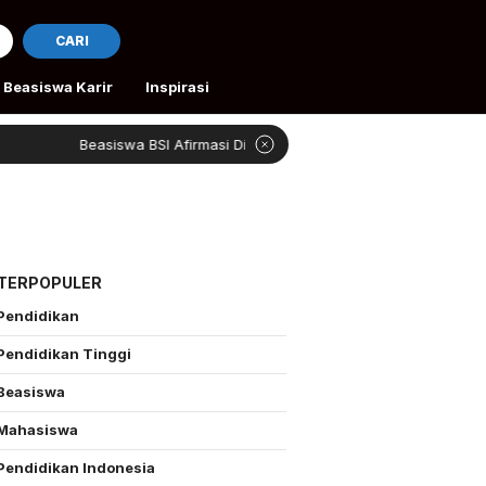
CARI
Beasiswa Karir
Inspirasi
Beasiswa BSI Afirmasi Dibuka
Rivan Bantu Peta
 TERPOPULER
Pendidikan
Pendidikan Tinggi
Beasiswa
Mahasiswa
Pendidikan Indonesia