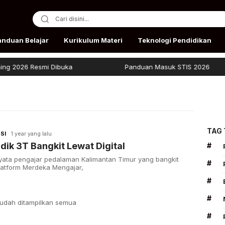
anduan Belajar
Kurikulum Materi
Teknologi Pendidikan
2026 Resmi Dibuka
Panduan Masuk STIS 2026
TAG
SI
1 year yang lalu
dik 3T Bangkit Lewat Digital
#
yata pengajar pedalaman Kalimantan Timur yang bangkit
#
latform Merdeka Mengajar,
#
#
udah ditampilkan semua
#