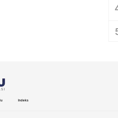
du
Indeks