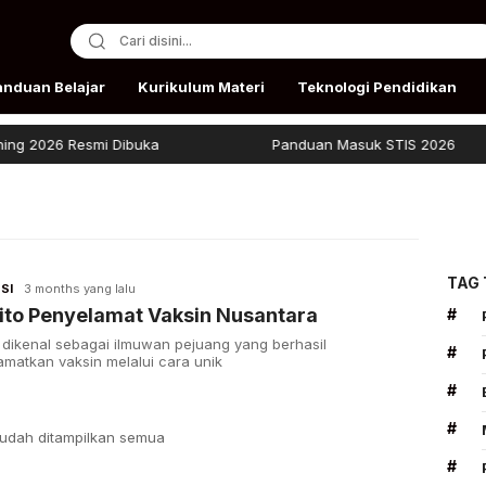
anduan Belajar
Kurikulum Materi
Teknologi Pendidikan
 2026 Resmi Dibuka
Panduan Masuk STIS 2026
TAG
SI
3 months yang lalu
ito Penyelamat Vaksin Nusantara
#
o dikenal sebagai ilmuwan pejuang yang berhasil
#
matkan vaksin melalui cara unik
#
#
udah ditampilkan semua
#