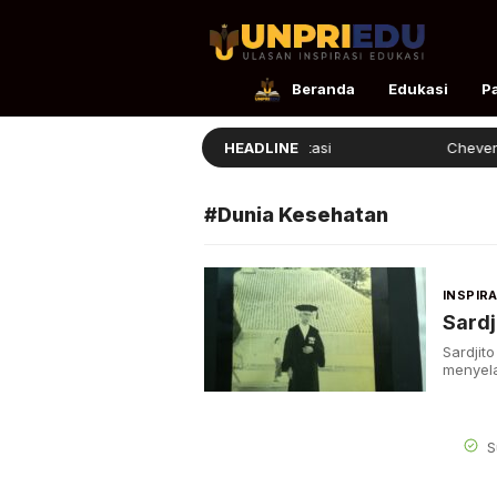
UnpriEdu
Ulasan Inspirasi Edukasi
Beranda
Edukasi
P
Ellita Lulus dengan Prestasi
HEADLINE
Chevening
#Dunia Kesehatan
INSPIRA
Sardj
Sardjit
menyela
S