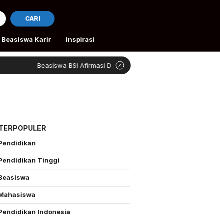
CARI
Beasiswa Karir
Inspirasi
Beasiswa BSI Afirmasi Dibuka
Rivan Bantu Peta
 TERPOPULER
Pendidikan
Pendidikan Tinggi
Beasiswa
Mahasiswa
Pendidikan Indonesia