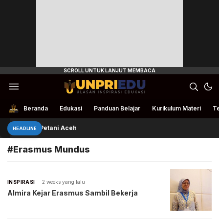
Ulasan Inspirasi Edukasi
UnpriEdu
Beranda
Edukasi
Panduan Belajar
Kurikulum Materi
Te
Rivan Bantu Petani Aceh
HEADLINE
#Erasmus Mundus
INSPIRASI
2 weeks yang lalu
Almira Kejar Erasmus Sambil Bekerja