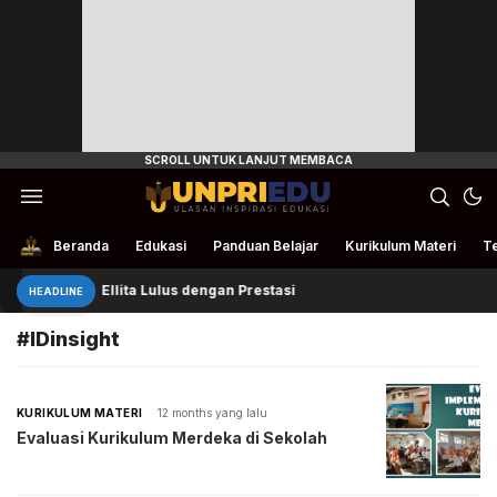
Ulasan Inspirasi Edukasi
UnpriEdu
Beranda
Edukasi
Panduan Belajar
Kurikulum Materi
Te
Ellita Lulus dengan Prestasi
HEADLINE
#IDinsight
KURIKULUM MATERI
12 months yang lalu
Evaluasi Kurikulum Merdeka di Sekolah