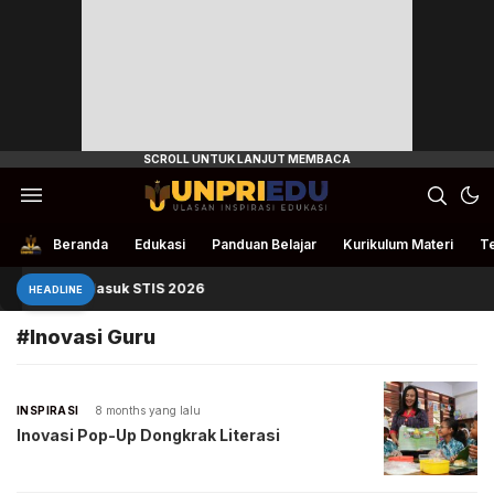
Ulasan Inspirasi Edukasi
UnpriEdu
Beranda
Edukasi
Panduan Belajar
Kurikulum Materi
Te
Panduan Masuk STIS 2026
HEADLINE
#Inovasi Guru
INSPIRASI
8 months yang lalu
Inovasi Pop-Up Dongkrak Literasi