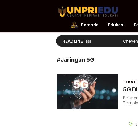
UnpriEdu
Ulasan Inspirasi Edukasi
Beranda
Edukasi
P
Ellita Lulus dengan Prestasi
HEADLINE
Chevening 
#Jaringan 5G
TEKNOL
5G Di
Peluncu
Teknolo
S