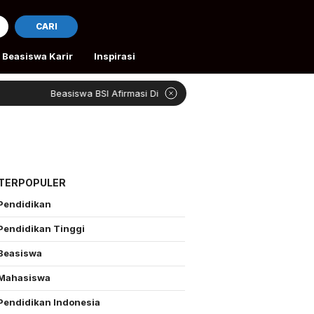
CARI
Beasiswa Karir
Inspirasi
Beasiswa BSI Afirmasi Dibuka
Rivan Bantu Peta
 TERPOPULER
Pendidikan
Pendidikan Tinggi
Beasiswa
Mahasiswa
Pendidikan Indonesia