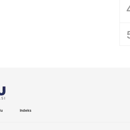
du
Indeks