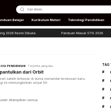
anduan Belajar
Kurikulum Materi
Teknologi Pendidikan
2026 Resmi Dibuka
Panduan Masuk STIS 2026
TAG
OGI PENDIDIKAN
7 months yang lalu
pantulkan dari Orbit
#
ran satelit terbesar di dunia menandai terobosan baru.
#
gi ini memungkinkan sinyal 5G
#
#
udah ditampilkan semua
#