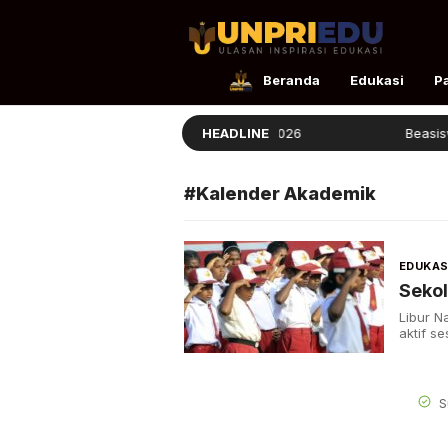
UnpriEdu
Ulasan Inspirasi Edukasi
Beranda
Edukasi
P
Panduan Masuk STIS 2026
HEADLINE
Beasiswa 
#Kalender Akademik
EDUKAS
Sekol
Libur N
aktif s
S