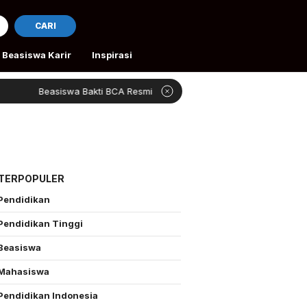
CARI
Beasiswa Karir
Inspirasi
Beasiswa Bakti BCA Resmi Dibuka
4 Beasiswa Gra
 TERPOPULER
Pendidikan
Pendidikan Tinggi
Beasiswa
Mahasiswa
Pendidikan Indonesia