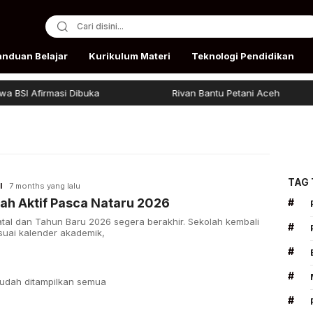
anduan Belajar
Kurikulum Materi
Teknologi Pendidikan
BSI Afirmasi Dibuka
Rivan Bantu Petani Aceh
TAG
I
7 months yang lalu
ah Aktif Pasca Nataru 2026
#
atal dan Tahun Baru 2026 segera berakhir. Sekolah kembali
#
esuai kalender akademik,
#
#
udah ditampilkan semua
#