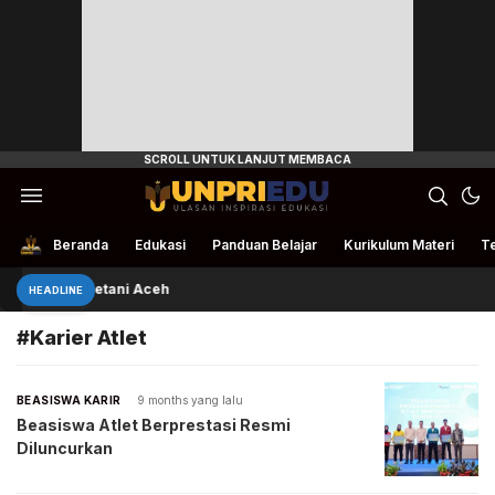
Ulasan Inspirasi Edukasi
UnpriEdu
Beranda
Edukasi
Panduan Belajar
Kurikulum Materi
Te
ivan Bantu Petani Aceh
HEADLINE
#Karier Atlet
BEASISWA KARIR
9 months yang lalu
Beasiswa Atlet Berprestasi Resmi
Diluncurkan