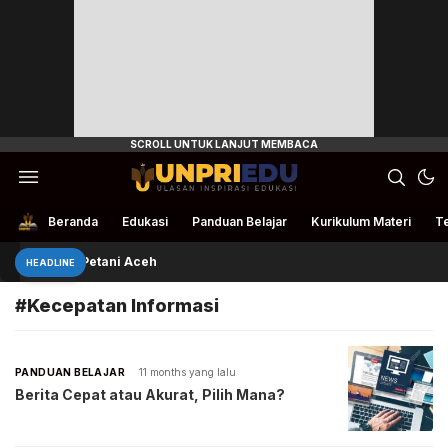
Ulasan Inspirasi Edukasi
UnpriEdu
Beranda
Edukasi
Panduan Belajar
Kurikulum Materi
Te
Rivan Bantu Petani Aceh
HEADLINE
#Kecepatan Informasi
PANDUAN BELAJAR
11 months yang lalu
Berita Cepat atau Akurat, Pilih Mana?