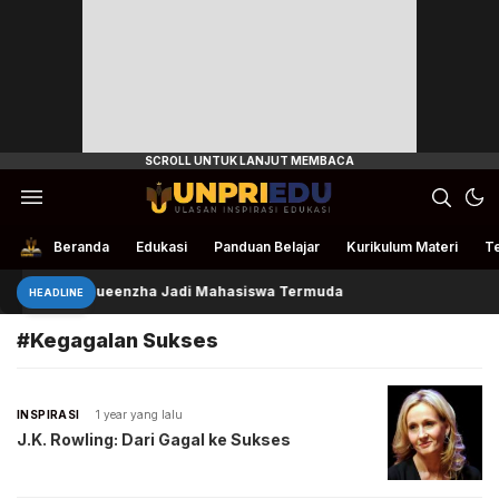
Ulasan Inspirasi Edukasi
UnpriEdu
Beranda
Edukasi
Panduan Belajar
Kurikulum Materi
Te
Queenzha Jadi Mahasiswa Termuda
HEADLINE
#Kegagalan Sukses
INSPIRASI
1 year yang lalu
J.K. Rowling: Dari Gagal ke Sukses