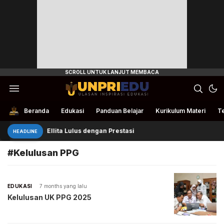
Ulasan Inspirasi Edukasi
UnpriEdu
Beranda
Edukasi
Panduan Belajar
Kurikulum Materi
Te
Ellita Lulus dengan Prestasi
HEADLINE
#Kelulusan PPG
EDUKASI
7 months yang lalu
Kelulusan UK PPG 2025