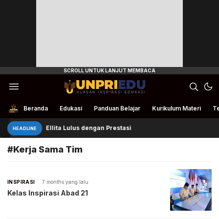
Ulasan Inspirasi Edukasi
UnpriEdu
Beranda
Edukasi
Panduan Belajar
Kurikulum Materi
Te
Ellita Lulus dengan Prestasi
HEADLINE
#Kerja Sama Tim
INSPIRASI
7 months yang lalu
Kelas Inspirasi Abad 21