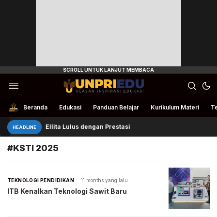
Ulasan Inspirasi Edukasi
UnpriEdu
Beranda
Edukasi
Panduan Belajar
Kurikulum Materi
Te
Ellita Lulus dengan Prestasi
HEADLINE
#KSTI 2025
TEKNOLOGI PENDIDIKAN
11 months yang lalu
ITB Kenalkan Teknologi Sawit Baru