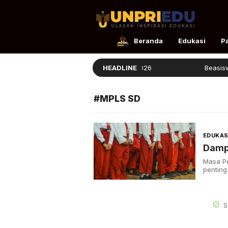
UnpriEdu
Ulasan Inspirasi Edukasi
Beranda
Edukasi
P
Panduan Masuk STIS 2026
HEADLINE
Beasiswa B
#MPLS SD
EDUKAS
Damp
Masa P
penting
S