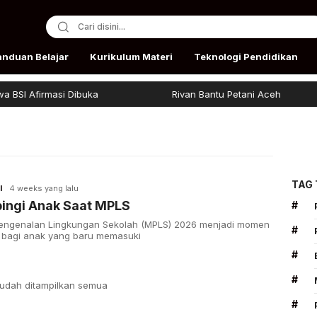
anduan Belajar
Kurikulum Materi
Teknologi Pendidikan
SI Afirmasi Dibuka
Rivan Bantu Petani Aceh
TAG
I
4 weeks yang lalu
ingi Anak Saat MPLS
#
engenalan Lingkungan Sekolah (MPLS) 2026 menjadi momen
#
 bagi anak yang baru memasuki
#
#
udah ditampilkan semua
#