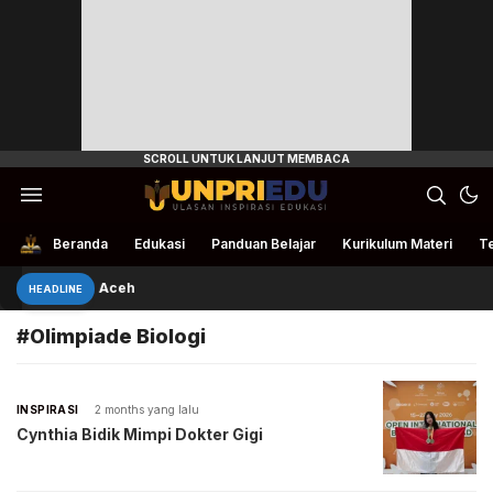
Ulasan Inspirasi Edukasi
UnpriEdu
Beranda
Edukasi
Panduan Belajar
Kurikulum Materi
Te
Bantu Petani Aceh
HEADLINE
#Olimpiade Biologi
INSPIRASI
2 months yang lalu
Cynthia Bidik Mimpi Dokter Gigi