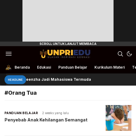
Ulasan Inspirasi Edukasi
UnpriEdu
Beranda
Edukasi
Panduan Belajar
Kurikulum Materi
Te
Queenzha Jadi Mahasiswa Termuda
HEADLINE
#Orang Tua
PANDUAN BELAJAR
2 weeks yang lalu
Penyebab Anak Kehilangan Semangat