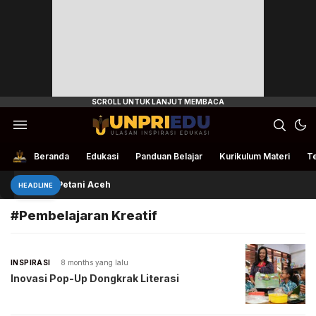
Ulasan Inspirasi Edukasi
UnpriEdu
Beranda
Edukasi
Panduan Belajar
Kurikulum Materi
Te
Rivan Bantu Petani Aceh
HEADLINE
#Pembelajaran Kreatif
INSPIRASI
8 months yang lalu
Inovasi Pop-Up Dongkrak Literasi