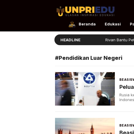
UnpriEdu
Ulasan Inspirasi Edukasi
Beranda
Edukasi
P
Beasiswa BSI Afirmasi Dibuka
HEADLINE
Rivan Bantu Petani
#Pendidikan Luar Negeri
BEASIS
Pelua
Rusia 
Indones
BEASIS
Beas