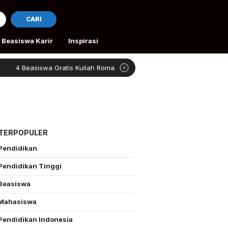
CARI
Beasiswa Karir
Inspirasi
4 Beasiswa Gratis Kuliah Romania
Afandhy Angkotasan
 TERPOPULER
Pendidikan
Pendidikan Tinggi
Beasiswa
Mahasiswa
Pendidikan Indonesia