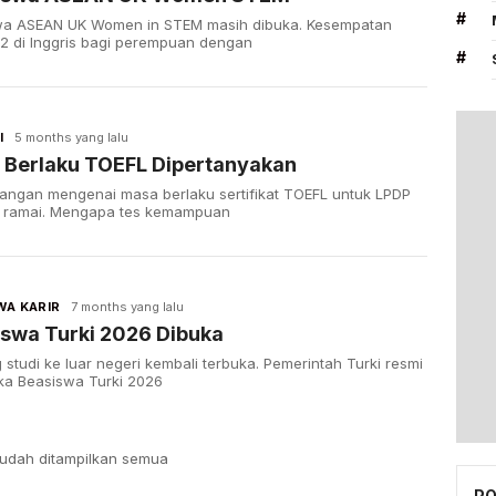
#
wa ASEAN UK Women in STEM masih dibuka. Kesempatan
S2 di Inggris bagi perempuan dengan
#
I
5 months yang lalu
 Berlaku TOEFL Dipertanyakan
angan mengenai masa berlaku sertifikat TOEFL untuk LPDP
i ramai. Mengapa tes kemampuan
WA KARIR
7 months yang lalu
swa Turki 2026 Dibuka
 studi ke luar negeri kembali terbuka. Pemerintah Turki resmi
a Beasiswa Turki 2026
udah ditampilkan semua
PO