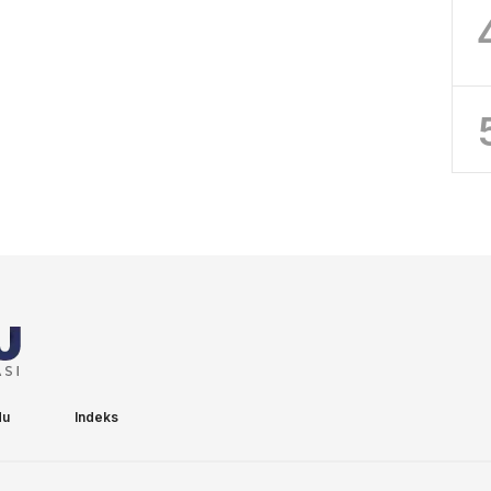
du
Indeks