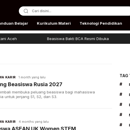
anduan Belajar
Kurikulum Materi
Teknologi Pendidikan
 Aceh
Beasiswa Bakti BCA Resmi Dibuka
TAG
WA KARIR
1 month yang lalu
ng Beasiswa Rusia 2027
#
kembali membuka peluang beasiswa bagi mahasiswa
#
ia untuk jenjang S1, S2, dan S3.
#
#
WA KARIR
4 months yang lalu
#
iswa ASEAN UK Women STEM