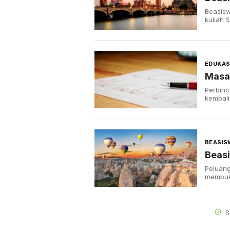
Beasis
kuliah 
EDUKAS
Masa
Perbinc
kembal
BEASIS
Beasi
Peluang
membuk
S