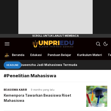
Ulasan Inspirasi Edukasi
UnpriEdu
Beranda
Edukasi
Panduan Belajar
Kurikulum Materi
Te
Queenzha Jadi Mahasiswa Termuda
HEADLINE
#Penelitian Mahasiswa
BEASISWA KARIR
9 months yang lalu
Kemenpora Tawarkan Beasiswa Riset
Mahasiswa