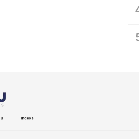
du
Indeks