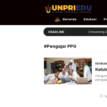
UnpriEdu
Ulasan Inspirasi Edukasi
Beranda
Edukasi
P
Ellita Lulus dengan Prestasi
HEADLINE
Chevening 2026
#Pengajar PPG
EDUKAS
Kelu
Pengumu
pengaja
S