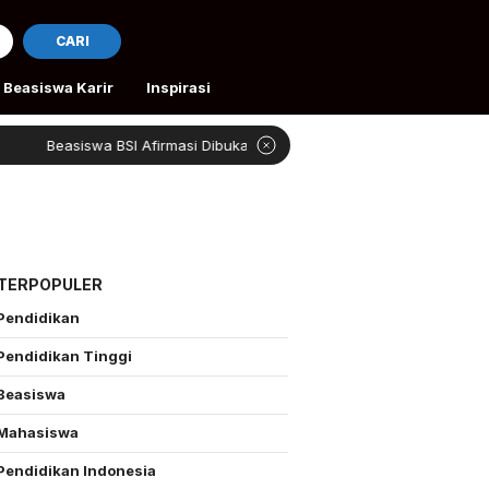
CARI
Beasiswa Karir
Inspirasi
Beasiswa BSI Afirmasi Dibuka
Rivan Bantu Petani Ac
 TERPOPULER
Pendidikan
Pendidikan Tinggi
Beasiswa
Mahasiswa
Pendidikan Indonesia