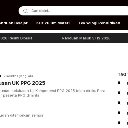
anduan Belajar
Kurikulum Materi
Teknologi Pendidikan
 Resmi Dibuka
Panduan Masuk STIS 2026
TAG
I
7 months yang lalu
lusan UK PPG 2025
#
man kelulusan Uji Kompetensi PPG 2025 telah dirilis. Para
#
r peserta PPG diminta
#
#
udah ditampilkan semua
#