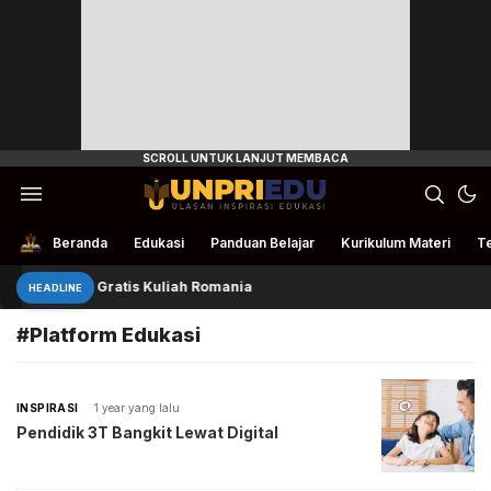
Ulasan Inspirasi Edukasi
UnpriEdu
Beranda
Edukasi
Panduan Belajar
Kurikulum Materi
Te
4 Beasiswa Gratis Kuliah Romania
HEADLINE
#Platform Edukasi
INSPIRASI
1 year yang lalu
Pendidik 3T Bangkit Lewat Digital