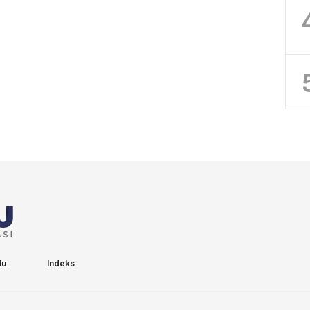
du
Indeks