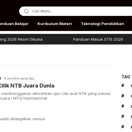
anduan Belajar
Kurikulum Materi
Teknologi Pendidikan
2026 Resmi Dibuka
Panduan Masuk STIS 2026
TAG
I
6 months yang lalu
Cilik NTB Juara Dunia
#
i membanggakan ditorehkan qari cilik asal NTB yang sukses
#
Juara I MTQ Internasional
#
#
udah ditampilkan semua
#