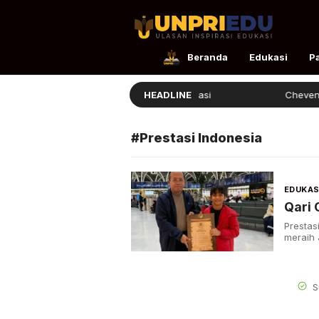
UnpriEdu
Ulasan Inspirasi Edukasi
Beranda
Edukasi
P
Ellita Lulus dengan Prestasi
HEADLINE
Chevening 
#Prestasi Indonesia
EDUKAS
Qari 
Prestas
meraih 
S