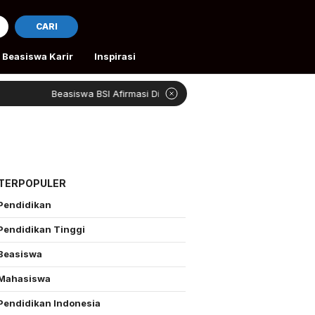
CARI
Beasiswa Karir
Inspirasi
Beasiswa BSI Afirmasi Dibuka
Rivan Bantu Peta
 TERPOPULER
Pendidikan
Pendidikan Tinggi
Beasiswa
Mahasiswa
Pendidikan Indonesia