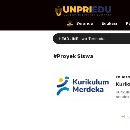
UnpriEdu
Ulasan Inspirasi Edukasi
Beranda
Edukasi
P
Queenzha Jadi Mahasiswa Termuda
HEADLINE
#Proyek Siswa
EDUKAS
Kuri
Kurikul
pendeka
S