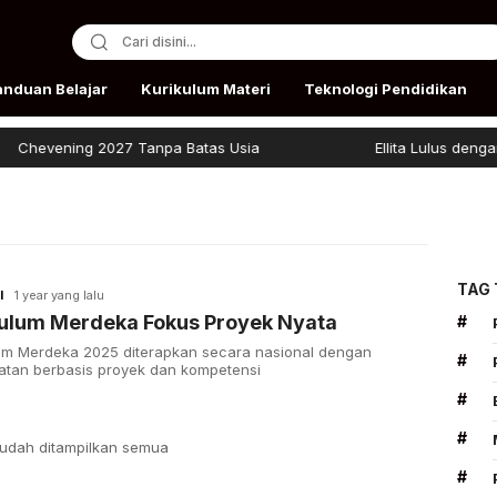
anduan Belajar
Kurikulum Materi
Teknologi Pendidikan
Chevening 2027 Tanpa Batas Usia
Ellita Lulus dengan P
TAG
I
1 year yang lalu
kulum Merdeka Fokus Proyek Nyata
#
um Merdeka 2025 diterapkan secara nasional dengan
#
tan berbasis proyek dan kompetensi
#
#
udah ditampilkan semua
#