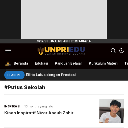
Ulasan Inspirasi Edukasi
UnpriEdu
Beranda
Edukasi
Panduan Belajar
Kurikulum Materi
Te
Ellita Lulus dengan Prestasi
HEADLINE
#Putus Sekolah
INSPIRASI
10 months yang lalu
Kisah Inspiratif Nizar Abduh Zahir