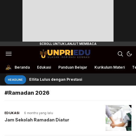
Ulasan Inspirasi Edukasi
UnpriEdu
Beranda
Edukasi
Panduan Belajar
Kurikulum Materi
Te
Ellita Lulus dengan Prestasi
HEADLINE
#Ramadan 2026
EDUKASI
6 months yang lalu
Jam Sekolah Ramadan Diatur