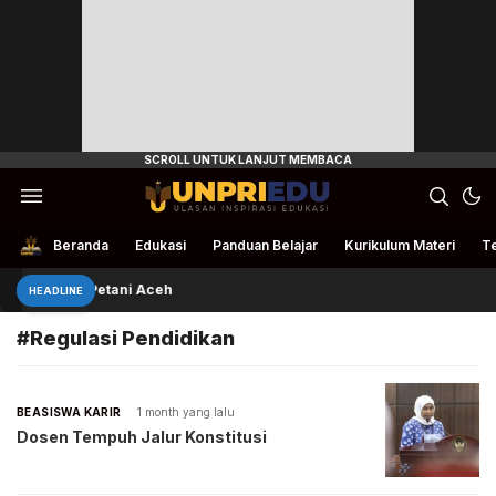
Ulasan Inspirasi Edukasi
UnpriEdu
Beranda
Edukasi
Panduan Belajar
Kurikulum Materi
Te
Rivan Bantu Petani Aceh
HEADLINE
#Regulasi Pendidikan
BEASISWA KARIR
1 month yang lalu
Dosen Tempuh Jalur Konstitusi