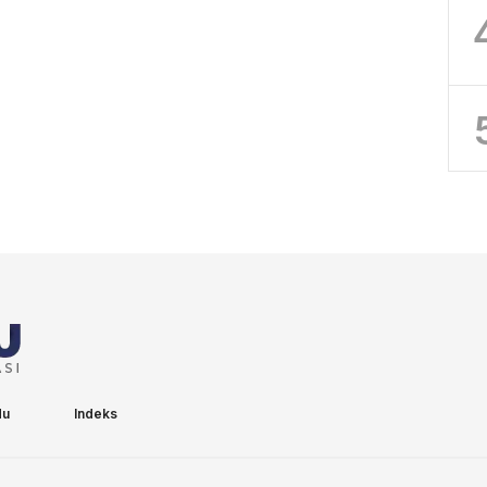
du
Indeks