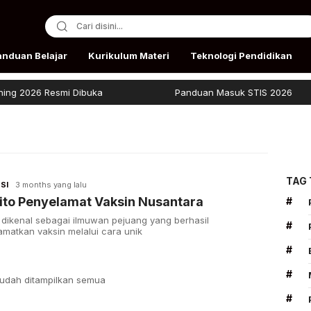
anduan Belajar
Kurikulum Materi
Teknologi Pendidikan
 2026 Resmi Dibuka
Panduan Masuk STIS 2026
TAG
SI
3 months yang lalu
ito Penyelamat Vaksin Nusantara
#
o dikenal sebagai ilmuwan pejuang yang berhasil
#
matkan vaksin melalui cara unik
#
#
udah ditampilkan semua
#