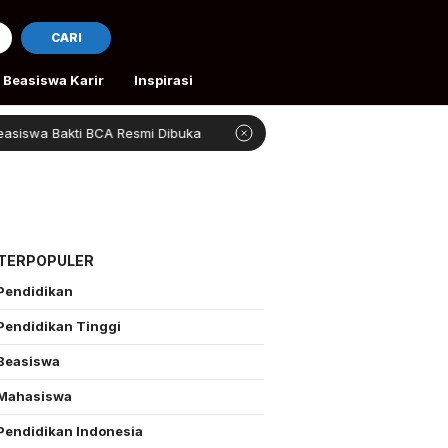
CARI
Beasiswa Karir
Inspirasi
swa Bakti BCA Resmi Dibuka
4 Beasiswa Gratis Kuliah 
 TERPOPULER
Pendidikan
Pendidikan Tinggi
Beasiswa
Mahasiswa
Pendidikan Indonesia