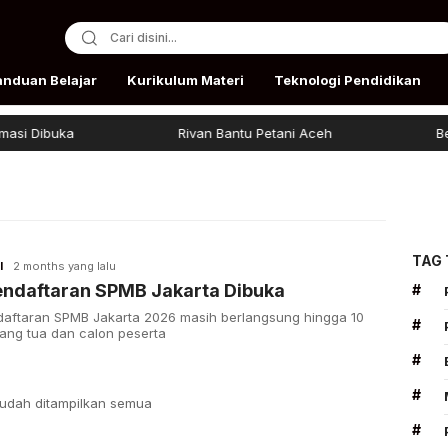
anduan Belajar
Kurikulum Materi
Teknologi Pendidikan
i Dibuka
Rivan Bantu Petani Aceh
Beasi
TAG
I
2 months yang lalu
endaftaran SPMB Jakarta Dibuka
#
aftaran SPMB Jakarta 2026 masih berlangsung hingga 10
#
rang tua dan calon peserta
#
#
udah ditampilkan semua
#