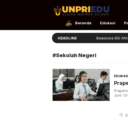
UnpriEdu
Ulasan Inspirasi Edukasi
Beranda
Edukasi
P
Panduan Masuk STIS 2026
HEADLINE
Beasiswa BSI Afirmas
#Sekolah Negeri
EDUKAS
Prap
Prapend
Juni. O
S