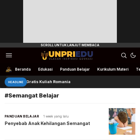
Ulasan Inspirasi Edukasi
UnpriEdu
Beranda
Edukasi
Panduan Belajar
Kurikulum Materi
Te
4 Beasiswa Gratis Kuliah Romania
HEADLINE
#Semangat Belajar
PANDUAN BELAJAR
1 week yang lalu
Penyebab Anak Kehilangan Semangat