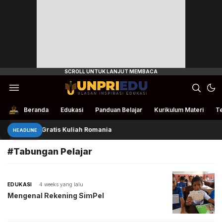
Ulasan Inspirasi Edukasi
UnpriEdu
Beranda
Edukasi
Panduan Belajar
Kurikulum Materi
Te
4 Beasiswa Gratis Kuliah Romania
HEADLINE
#Tabungan Pelajar
EDUKASI
4 weeks yang lalu
Mengenal Rekening SimPel