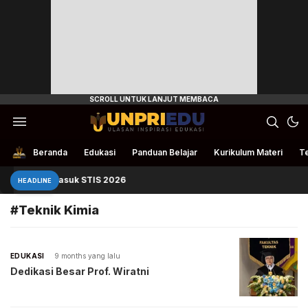
Ulasan Inspirasi Edukasi
UnpriEdu
Beranda
Edukasi
Panduan Belajar
Kurikulum Materi
Te
Panduan Masuk STIS 2026
HEADLINE
#Teknik Kimia
EDUKASI
9 months yang lalu
Dedikasi Besar Prof. Wiratni