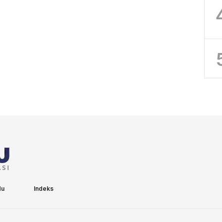
du
Indeks