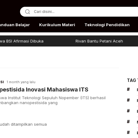
anduan Belajar
Kurikulum Materi
Teknologi Pendidikan
SI Afirmasi Dibuka
Rivan Bantu Petani Aceh
TAG
SI
1 month yang lalu
estisida Inovasi Mahasiswa ITS
#
wa Institut Teknologi Sepuluh Nopember (ITS) berhasil
#
bangkan nanopestisida yang
#
#
udah ditampilkan semua
#