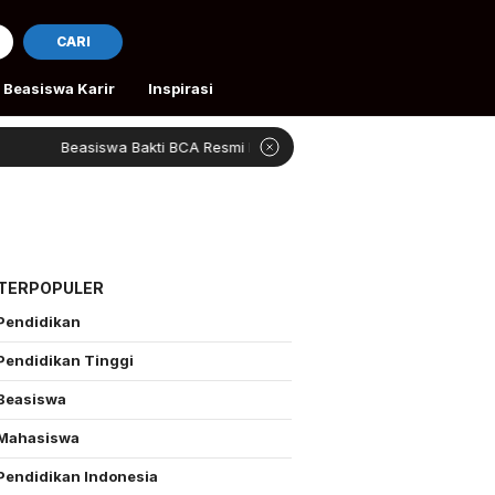
CARI
Beasiswa Karir
Inspirasi
Beasiswa Bakti BCA Resmi Dibuka
4 Beasiswa Grat
 TERPOPULER
Pendidikan
Pendidikan Tinggi
Beasiswa
Mahasiswa
Pendidikan Indonesia