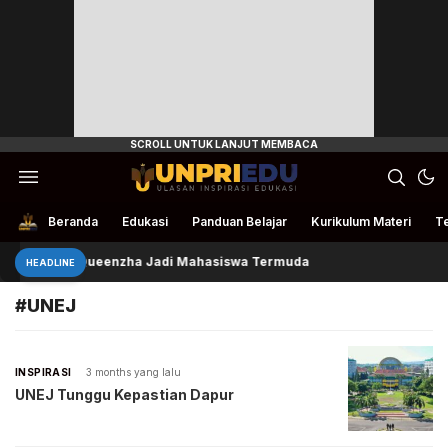
Ulasan Inspirasi Edukasi
UnpriEdu
Beranda
Edukasi
Panduan Belajar
Kurikulum Materi
Te
Queenzha Jadi Mahasiswa Termuda
HEADLINE
#UNEJ
INSPIRASI
3 months yang lalu
UNEJ Tunggu Kepastian Dapur