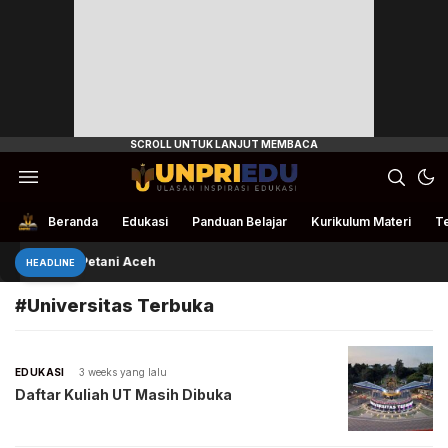
Ulasan Inspirasi Edukasi
UnpriEdu
Beranda
Edukasi
Panduan Belajar
Kurikulum Materi
Te
ivan Bantu Petani Aceh
HEADLINE
#Universitas Terbuka
EDUKASI
3 weeks yang lalu
Daftar Kuliah UT Masih Dibuka