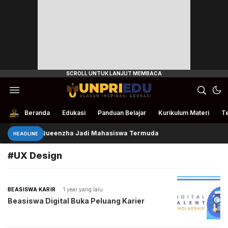
Ulasan Inspirasi Edukasi
UnpriEdu
Beranda
Edukasi
Panduan Belajar
Kurikulum Materi
Te
Queenzha Jadi Mahasiswa Termuda
HEADLINE
#UX Design
BEASISWA KARIR
1 year yang lalu
Beasiswa Digital Buka Peluang Karier