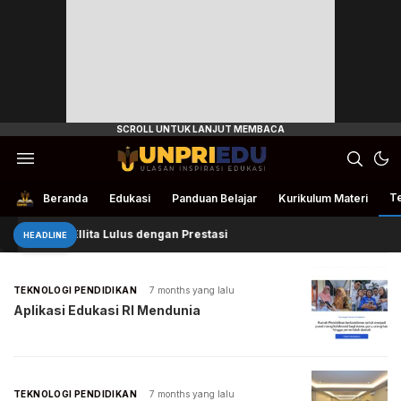
Ulasan Inspirasi Edukasi
UnpriEdu
Te
Beranda
Edukasi
Panduan Belajar
Kurikulum Materi
Ellita Lulus dengan Prestasi
HEADLINE
TEKNOLOGI PENDIDIKAN
7 months yang lalu
Aplikasi Edukasi RI Mendunia
TEKNOLOGI PENDIDIKAN
7 months yang lalu